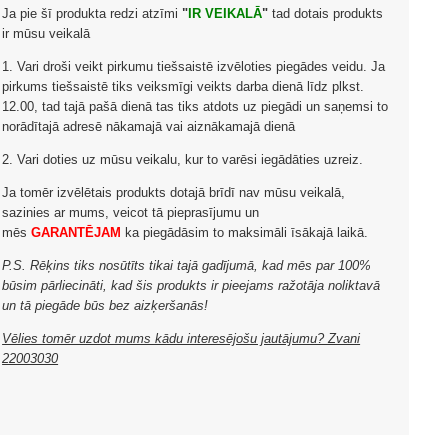
Ja pie šī produkta redzi atzīmi
"
IR VEIKALĀ
"
tad dotais produkts
ir mūsu veikalā
1. Vari droši veikt pirkumu tiešsaistē izvēloties piegādes veidu. Ja
pirkums tiešsaistē tiks veiksmīgi veikts darba dienā līdz plkst.
12.00, tad tajā pašā dienā tas tiks atdots uz piegādi un saņemsi to
norādītajā adresē nākamajā vai aiznākamajā dienā
2. Vari doties uz mūsu veikalu, kur to varēsi iegādāties uzreiz.
Ja tomēr izvēlētais produkts dotajā brīdī nav mūsu veikalā,
sazinies ar mums, veicot tā pieprasījumu un
mēs
GARANTĒJAM
ka piegādāsim to maksimāli īsākajā laikā.
P.S. Rēķins tiks nosūtīts tikai tajā gadījumā, kad mēs par 100%
būsim pārliecināti, kad šis produkts ir pieejams ražotāja noliktavā
un tā piegāde būs bez aizķeršanās!
Vēlies tomēr uzdot mums kādu interesējošu jautājumu? Zvani
22003030