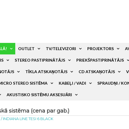
ALĀ!
OUTLET
TV/TELEVIZORI
PROJEKTORS
A
IS
STEREO PASTIPRINĀTĀJS
PRIEKŠPASTIPRINĀTĀJS
ŅOTĀJS
TĪKLA ATSKAŅOTĀJS
CD ATSKAŅOTĀJS
V
MICRO STEREO SISTĒMA
KABEĻI / VADI
SPRAUDŅI / KO
AKUSTISKO SISTĒMU AKSESUĀRI
kā sistēma (cena par gab.)
a
/
INDIANA LINE TESI 6 BLACK