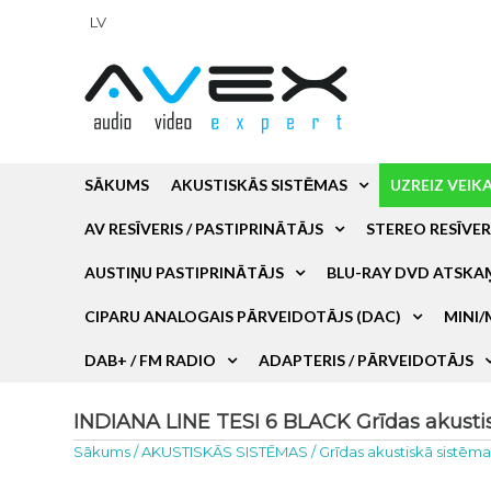
LV
SĀKUMS
AKUSTISKĀS SISTĒMAS
UZREIZ VEIK
AV RESĪVERIS / PASTIPRINĀTĀJS
STEREO RESĪVER
AUSTIŅU PASTIPRINĀTĀJS
BLU-RAY DVD ATSKA
CIPARU ANALOGAIS PĀRVEIDOTĀJS (DAC)
MINI/
DAB+ / FM RADIO
ADAPTERIS / PĀRVEIDOTĀJS
INDIANA LINE TESI 6 BLACK Grīdas akustis
Sākums
/
AKUSTISKĀS SISTĒMAS
/
Grīdas akustiskā sistēm