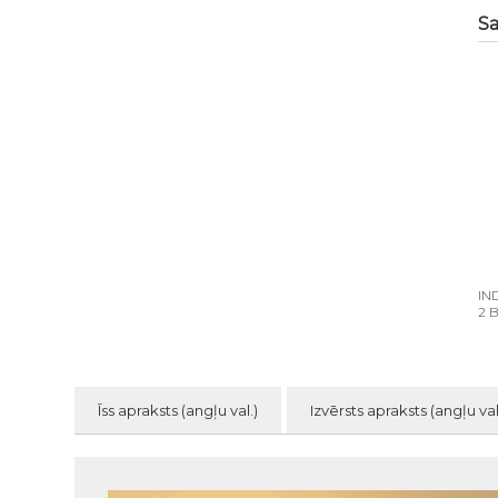
Sa
IN
2 
Īss apraksts (angļu val.)
Izvērsts apraksts (angļu val