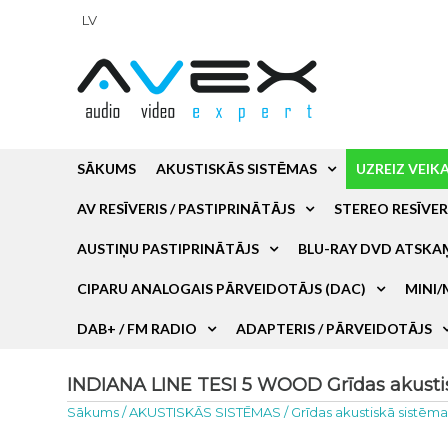
LV
SĀKUMS
AKUSTISKĀS SISTĒMAS
UZREIZ VEIK
AV RESĪVERIS / PASTIPRINĀTĀJS
STEREO RESĪVER
AUSTIŅU PASTIPRINĀTĀJS
BLU-RAY DVD ATSKA
CIPARU ANALOGAIS PĀRVEIDOTĀJS (DAC)
MINI/
DAB+ / FM RADIO
ADAPTERIS / PĀRVEIDOTĀJS
INDIANA LINE TESI 5 WOOD Grīdas akustis
Sākums
/
AKUSTISKĀS SISTĒMAS
/
Grīdas akustiskā sistēm