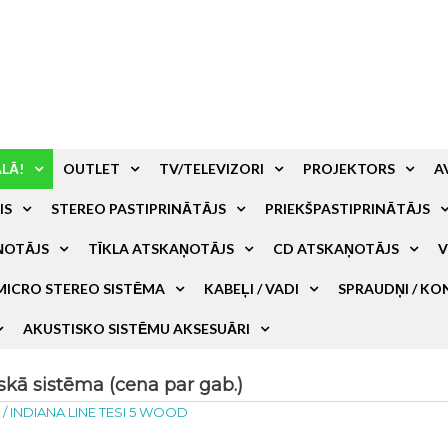
ALĀ!
OUTLET
TV/TELEVIZORI
PROJEKTORS
A
IS
STEREO PASTIPRINĀTĀJS
PRIEKŠPASTIPRINĀTĀJS
ŅOTĀJS
TĪKLA ATSKAŅOTĀJS
CD ATSKAŅOTĀJS
V
MICRO STEREO SISTĒMA
KABEĻI / VADI
SPRAUDŅI / KO
AKUSTISKO SISTĒMU AKSESUĀRI
kā sistēma (cena par gab.)
a
/
INDIANA LINE TESI 5 WOOD