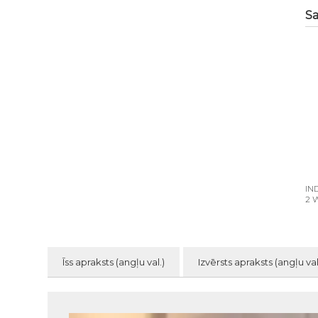
Sa
IN
2 
Īss apraksts (angļu val.)
Izvērsts apraksts (angļu val