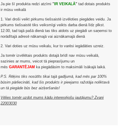
Ja pie šī produkta redzi atzīmi
"
IR VEIKALĀ
"
tad dotais produkts
ir mūsu veikalā
1. Vari droši veikt pirkumu tiešsaistē izvēloties piegādes veidu. Ja
pirkums tiešsaistē tiks veiksmīgi veikts darba dienā līdz plkst.
12.00, tad tajā pašā dienā tas tiks atdots uz piegādi un saņemsi to
norādītajā adresē nākamajā vai aiznākamajā dienā
2. Vari doties uz mūsu veikalu, kur to varēsi iegādāties uzreiz.
Ja tomēr izvēlētais produkts dotajā brīdī nav mūsu veikalā,
sazinies ar mums, veicot tā pieprasījumu un
mēs
GARANTĒJAM
ka piegādāsim to maksimāli īsākajā laikā.
P.S. Rēķins tiks nosūtīts tikai tajā gadījumā, kad mēs par 100%
būsim pārliecināti, kad šis produkts ir pieejams ražotāja noliktavā
un tā piegāde būs bez aizķeršanās!
Vēlies tomēr uzdot mums kādu interesējošu jautājumu? Zvani
22003030