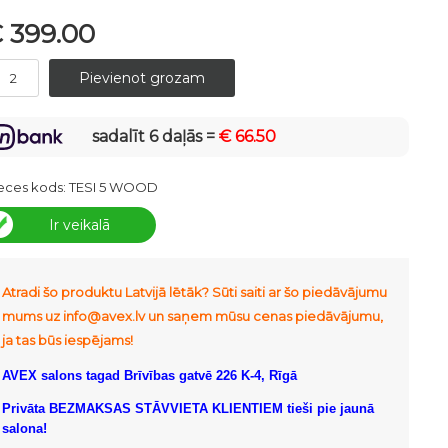
 399.00
sadalīt 6 daļās =
€ 66.50
eces kods:
TESI 5 WOOD
Ir veikalā
Atradi šo produktu Latvijā lētāk? Sūti saiti ar šo piedāvājumu
mums uz info@avex.lv un saņem mūsu cenas piedāvājumu,
ja tas būs iespējams!
AVEX salons tagad Brīvības gatvē 226 K-4, Rīgā
Privāta BEZMAKSAS STĀVVIETA KLIENTIEM tieši pie jaunā
salona!