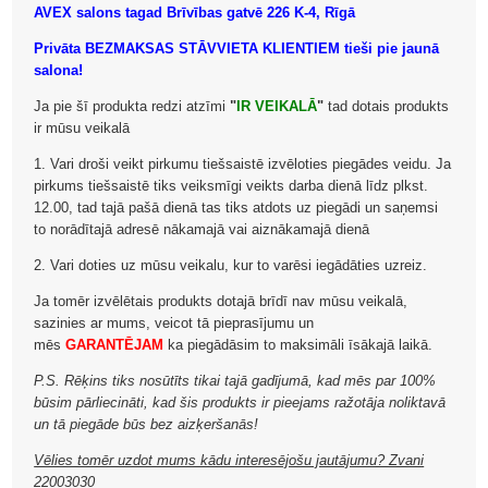
AVEX salons tagad Brīvības gatvē 226 K-4, Rīgā
Privāta BEZMAKSAS STĀVVIETA KLIENTIEM tieši pie jaunā
salona!
Ja pie šī produkta redzi atzīmi
"
IR VEIKALĀ
"
tad dotais produkts
ir mūsu veikalā
1. Vari droši veikt pirkumu tiešsaistē izvēloties piegādes veidu. Ja
pirkums tiešsaistē tiks veiksmīgi veikts darba dienā līdz plkst.
12.00, tad tajā pašā dienā tas tiks atdots uz piegādi un saņemsi
to norādītajā adresē nākamajā vai aiznākamajā dienā
2. Vari doties uz mūsu veikalu, kur to varēsi iegādāties uzreiz.
Ja tomēr izvēlētais produkts dotajā brīdī nav mūsu veikalā,
sazinies ar mums, veicot tā pieprasījumu un
mēs
GARANTĒJAM
ka piegādāsim to maksimāli īsākajā laikā.
P.S. Rēķins tiks nosūtīts tikai tajā gadījumā, kad mēs par 100%
būsim pārliecināti, kad šis produkts ir pieejams ražotāja noliktavā
un tā piegāde būs bez aizķeršanās!
Vēlies tomēr uzdot mums kādu interesējošu jautājumu? Zvani
22003030