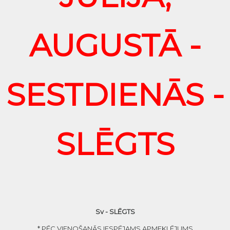
AUGUSTĀ -
SESTDIENĀS -
SLĒGTS
Sv - SLĒGTS
* PĒC VIENOŠANĀS IESPĒJAMS APMEKLĒJUMS