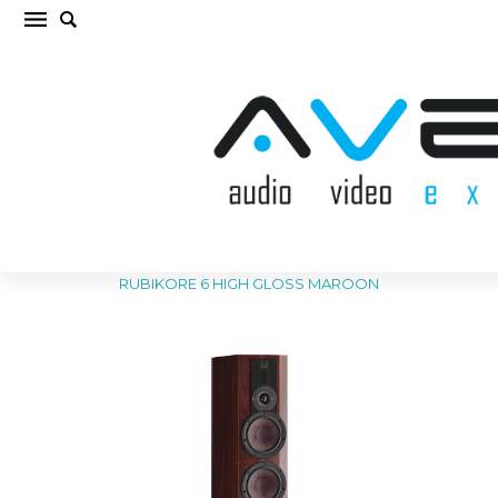
DALI RUBIKORE 6 HIGH GLOSS MAROON
Grīdas akustiskā sistēma (cena par gab.)
Sākums
/
AKUSTISKĀS SISTĒMAS
/
Grīdas akustiskā sistēma
/
DALI
RUBIKORE 6 HIGH GLOSS MAROON