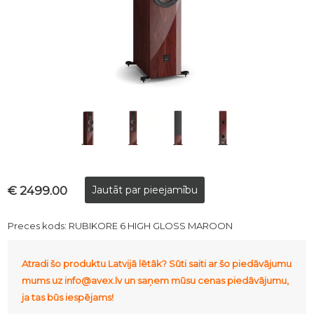
€ 2499.00
Preces kods:
RUBIKORE 6 HIGH GLOSS MAROON
Atradi šo produktu Latvijā lētāk? Sūti saiti ar šo piedāvājumu
mums uz info@avex.lv un saņem mūsu cenas piedāvājumu,
ja tas būs iespējams!