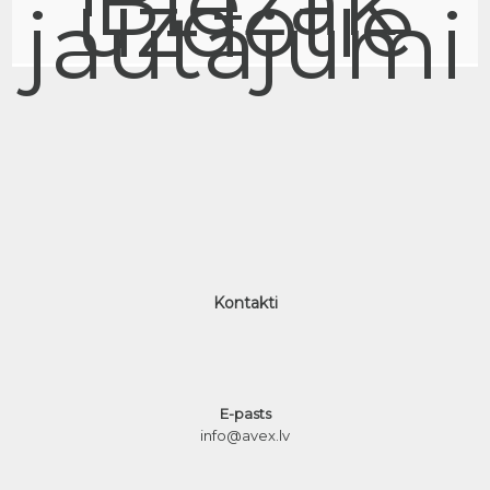
Biežāk
uzdotie
jautājumi
Kontakti
E-pasts
info@avex.lv