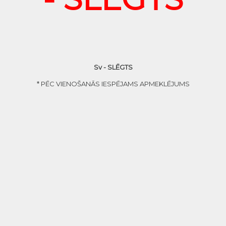
Sv - SLĒGTS
* PĒC VIENOŠANĀS IESPĒJAMS APMEKLĒJUMS