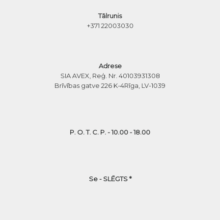
Tālrunis
+371 22003030
Adrese
SIA AVEX, Reģ. Nr. 40103931308
Brīvības gatve 226 K-4
Rīga, LV-1039
P. O. T. C. P. - 10.00 - 18.00
Se - SLĒGTS *