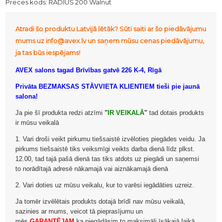
Preces kods:
RADIUS 200 Walnut
Atradi šo produktu Latvijā lētāk? Sūti saiti ar šo piedāvājumu
mums uz info@avex.lv un saņem mūsu cenas piedāvājumu,
ja tas būs iespējams!
AVEX salons tagad Brīvības gatvē 226 K-4, Rīgā
Privāta BEZMAKSAS STĀVVIETA KLIENTIEM tieši pie jaunā
salona!
Ja pie šī produkta redzi atzīmi
"
IR VEIKALĀ
"
tad dotais produkts
ir mūsu veikalā
1. Vari droši veikt pirkumu tiešsaistē izvēloties piegādes veidu. Ja
pirkums tiešsaistē tiks veiksmīgi veikts darba dienā līdz plkst.
12.00, tad tajā pašā dienā tas tiks atdots uz piegādi un saņemsi
to norādītajā adresē nākamajā vai aiznākamajā dienā
2. Vari doties uz mūsu veikalu, kur to varēsi iegādāties uzreiz.
Ja tomēr izvēlētais produkts dotajā brīdī nav mūsu veikalā,
sazinies ar mums, veicot tā pieprasījumu un
mēs
GARANTĒJAM
ka piegādāsim to maksimāli īsākajā laikā.