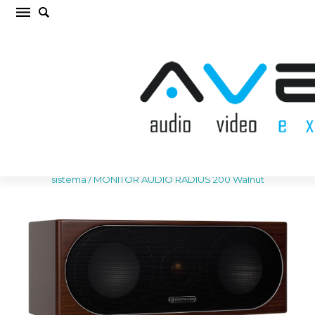
MONITOR AUDIO RADIUS 200 Walnut
Centrālā akustiskā sistēma (cena par gab.)
Sākums
/
AKUSTISKĀS SISTĒMAS
/
Centrālā akustiskā
sistēma
/
MONITOR AUDIO RADIUS 200 Walnut