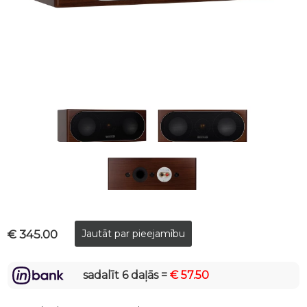
€ 345.00
sadalīt 6 daļās =
€ 57.50