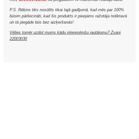
P.S. Rēķins tiks nosūtīts tikai tajā gadījumā, kad mēs par 100%
būsim pārliecināti, kad šis produkts ir pieejams ražotāja noliktavā
un tā piegāde būs bez aizķeršanās!
Vēlies tomēr uzdot mums kādu interesējošu jautājumu? Zvani
22003030