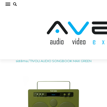
TIVOLI AUDIO SONGBOOK MAX GREEN
Bezvadu akustiskā sistēma (cena par gab.)
Sākums
/
AKUSTISKĀS SISTĒMAS
/
Bezvadu akustiskā
sistēma
/
TIVOLI AUDIO SONGBOOK MAX GREEN