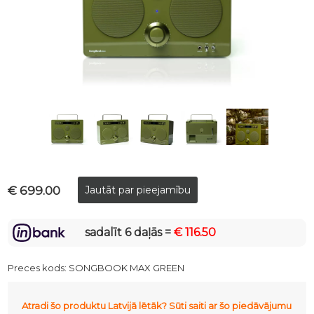
€ 699.00
sadalīt 6 daļās =
€ 116.50
Preces kods:
SONGBOOK MAX GREEN
Atradi šo produktu Latvijā lētāk? Sūti saiti ar šo piedāvājumu