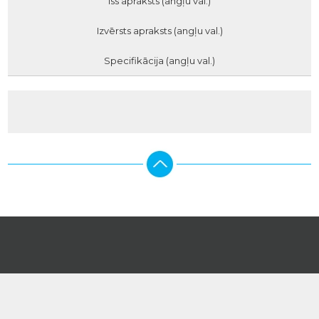
Īss apraksts (angļu val.)
Izvērsts apraksts (angļu val.)
Specifikācija (angļu val.)