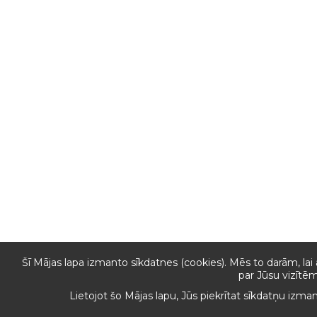
Šī Mājas lapa izmanto sīkdatnes (cookies). Mēs to darām, lai
par Jūsu vizītēm
Lietojot šo Mājas lapu, Jūs piekrītat sīkdatņu izma