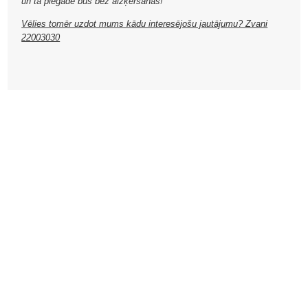
un tā piegāde būs bez aizķeršanās!
Vēlies tomēr uzdot mums kādu interesējošu jautājumu? Zvani
22003030