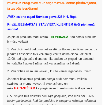
mums uz info@avex.lv un saņem mūsu cenas piedāvājumu,
ja tas būs iespējams!
AVEX salons tagad Brīvības gatvē 226 K-4, Rīgā
Privāta BEZMAKSAS STĀVVIETA KLIENTIEM tieši pie jaunā
salona!
Ja pie šī produkta redzi atzīmi
"
IR VEIKALĀ
"
tad dotais produkts
ir mūsu veikalā
1. Vari droši veikt pirkumu tiešsaistē izvēloties piegādes veidu. Ja
pirkums tiešsaistē tiks veiksmīgi veikts darba dienā līdz plkst.
12.00, tad tajā pašā dienā tas tiks atdots uz piegādi un saņemsi
to norādītajā adresē nākamajā vai aiznākamajā dienā
2. Vari doties uz mūsu veikalu, kur to varēsi iegādāties uzreiz.
Ja tomēr izvēlētais produkts dotajā brīdī nav mūsu veikalā,
sazinies ar mums, veicot tā pieprasījumu un
mēs
GARANTĒJAM
ka piegādāsim to maksimāli īsākajā laikā.
P.S. Rēķins tiks nosūtīts tikai tajā gadījumā, kad mēs par 100%
būsim pārliecināti, kad šis produkts ir pieejams ražotāja noliktavā