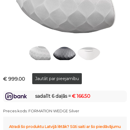
€ 999.00
sadalīt 6 daļās =
€ 166.50
Preces kods:
FORMATION WEDGE Silver
Atradi šo produktu Latvijā lētāk? Sūti saiti ar šo piedāvājumu