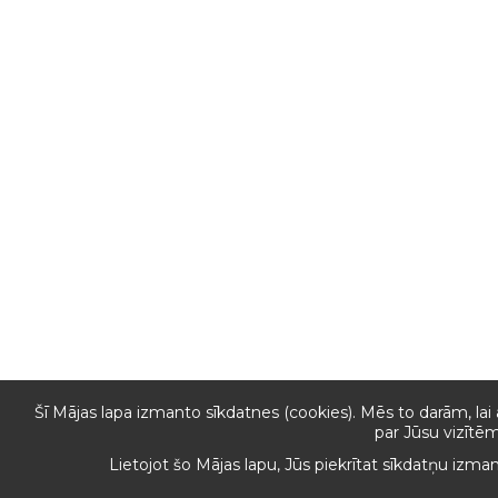
Šī Mājas lapa izmanto sīkdatnes (cookies). Mēs to darām, lai
par Jūsu vizītēm
Lietojot šo Mājas lapu, Jūs piekrītat sīkdatņu izma