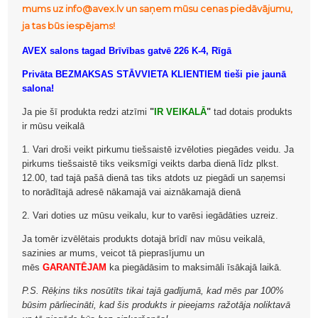
mums uz info@avex.lv un saņem mūsu cenas piedāvājumu,
ja tas būs iespējams!
AVEX salons tagad Brīvības gatvē 226 K-4, Rīgā
Privāta BEZMAKSAS STĀVVIETA KLIENTIEM tieši pie jaunā
salona!
Ja pie šī produkta redzi atzīmi
"
IR VEIKALĀ
"
tad dotais produkts
ir mūsu veikalā
1. Vari droši veikt pirkumu tiešsaistē izvēloties piegādes veidu. Ja
pirkums tiešsaistē tiks veiksmīgi veikts darba dienā līdz plkst.
12.00, tad tajā pašā dienā tas tiks atdots uz piegādi un saņemsi
to norādītajā adresē nākamajā vai aiznākamajā dienā
2. Vari doties uz mūsu veikalu, kur to varēsi iegādāties uzreiz.
Ja tomēr izvēlētais produkts dotajā brīdī nav mūsu veikalā,
sazinies ar mums, veicot tā pieprasījumu un
mēs
GARANTĒJAM
ka piegādāsim to maksimāli īsākajā laikā.
P.S. Rēķins tiks nosūtīts tikai tajā gadījumā, kad mēs par 100%
būsim pārliecināti, kad šis produkts ir pieejams ražotāja noliktavā