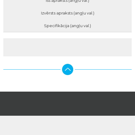
Īss apraksts (angļu val.)
Izvērsts apraksts (angļu val.)
Specifikācija (angļu val.)