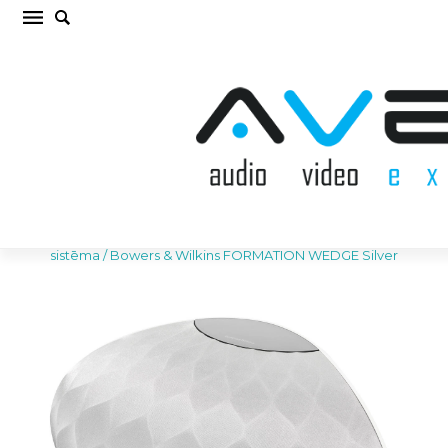
Bowers & Wilkins FORMATION WEDGE Silver
Bezvadu akustiskā sistēma (cena par gab.)
Sākums
/
AKUSTISKĀS SISTĒMAS
/
Bezvadu akustiskā
sistēma
/
Bowers & Wilkins FORMATION WEDGE Silver