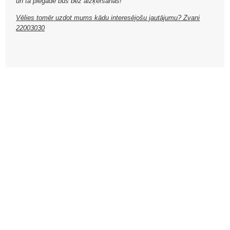
un tā piegāde būs bez aizķeršanās!
Vēlies tomēr uzdot mums kādu interesējošu jautājumu? Zvani
22003030