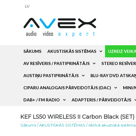
LV
SĀKUMS
AKUSTISKĀS SISTĒMAS
UZREIZ VEIK
AV RESĪVERIS / PASTIPRINĀTĀJS
STEREO RESĪVER
AUSTIŅU PASTIPRINĀTĀJS
BLU-RAY DVD ATSKA
CIPARU ANALOGAIS PĀRVEIDOTĀJS (DAC)
MINI/
DAB+ / FM RADIO
ADAPTERIS / PĀRVEIDOTĀJS
KEF LS50 WIRELESS II Carbon Black (SET) 
Sākums
/
AKUSTISKĀS SISTĒMAS
/
Aktīvā akustiskā sistēma