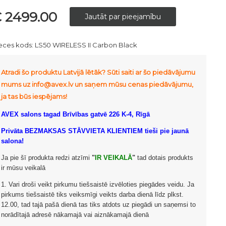
 2499.00
eces kods:
LS50 WIRELESS II Carbon Black
Atradi šo produktu Latvijā lētāk? Sūti saiti ar šo piedāvājumu
mums uz info@avex.lv un saņem mūsu cenas piedāvājumu,
ja tas būs iespējams!
AVEX salons tagad Brīvības gatvē 226 K-4, Rīgā
Privāta BEZMAKSAS STĀVVIETA KLIENTIEM tieši pie jaunā
salona!
Ja pie šī produkta redzi atzīmi
"
IR VEIKALĀ
"
tad dotais produkts
ir mūsu veikalā
1. Vari droši veikt pirkumu tiešsaistē izvēloties piegādes veidu. Ja
pirkums tiešsaistē tiks veiksmīgi veikts darba dienā līdz plkst.
12.00, tad tajā pašā dienā tas tiks atdots uz piegādi un saņemsi to
norādītajā adresē nākamajā vai aiznākamajā dienā