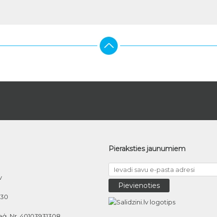
Pieraksties jaunumiem
v
030
eģ. Nr. 40103931308