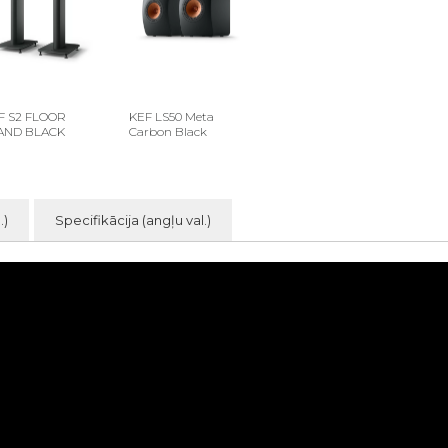
F S2 FLOOR
KEF LS50 Meta
AND BLACK
Carbon Black
.)
Specifikācija (angļu val.)