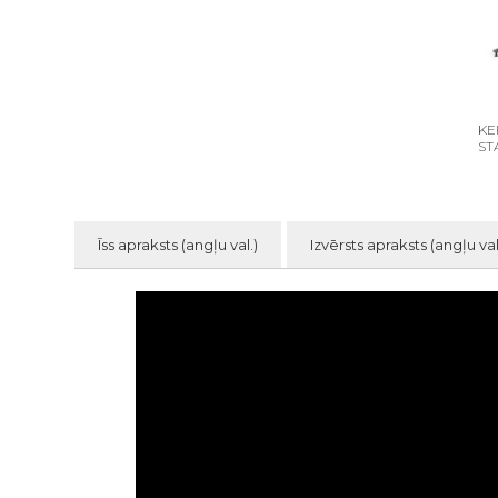
KE
ST
Īss apraksts (angļu val.)
Izvērsts apraksts (angļu val