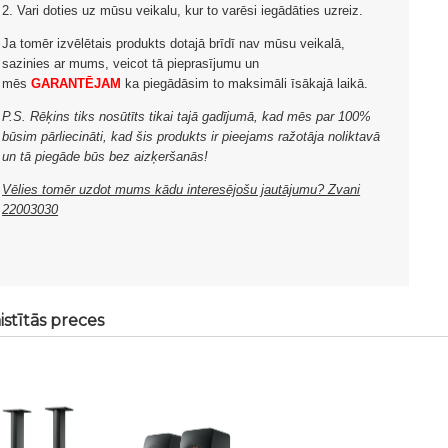
2. Vari doties uz mūsu veikalu, kur to varēsi iegādāties uzreiz.
Ja tomēr izvēlētais produkts dotajā brīdī nav mūsu veikalā,
sazinies ar mums, veicot tā pieprasījumu un
mēs
GARANTĒJAM
ka piegādāsim to maksimāli īsākajā laikā.
P.S. Rēķins tiks nosūtīts tikai tajā gadījumā, kad mēs par 100%
būsim pārliecināti, kad šis produkts ir pieejams ražotāja noliktavā
un tā piegāde būs bez aizķeršanās!
Vēlies tomēr uzdot mums kādu interesējošu jautājumu? Zvani
22003030
istītās preces