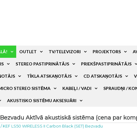
ALĀ!
OUTLET
TV/TELEVIZORI
PROJEKTORS
A
IS
STEREO PASTIPRINĀTĀJS
PRIEKŠPASTIPRINĀTĀJS
ŅOTĀJS
TĪKLA ATSKAŅOTĀJS
CD ATSKAŅOTĀJS
V
MICRO STEREO SISTĒMA
KABEĻI / VADI
SPRAUDŅI / KO
AKUSTISKO SISTĒMU AKSESUĀRI
Bezvadu Aktīvā akustiskā sistēma (cena par komp
/
KEF LS50 WIRELESS II Carbon Black (SET) Bezvadu