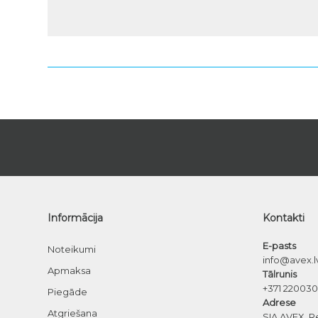
Informācija
Kontakti
E-pasts
Noteikumi
info@avex.l
Apmaksa
Tālrunis
+371 22003
Piegāde
Adrese
Atgriešana
SIA AVEX, R