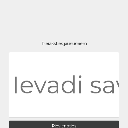
Pieraksties jaunumiem