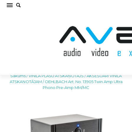
OEHLBACH Art. No. 13905 Twin Amp Ultra
Phono Pre-Amp MM/MC AKSESUĀRI VINILA
ATSKAŅOTĀJAM (cena par gab.)
Sākums
/
VINILA PLAŠU ATSKAŅOTĀJS
/
AKSESUĀRI VINILA
ATSKAŅOTĀJAM
/
OEHLBACH Art. No. 13905 Twin Amp Ultra
Phono Pre-Amp MM/MC