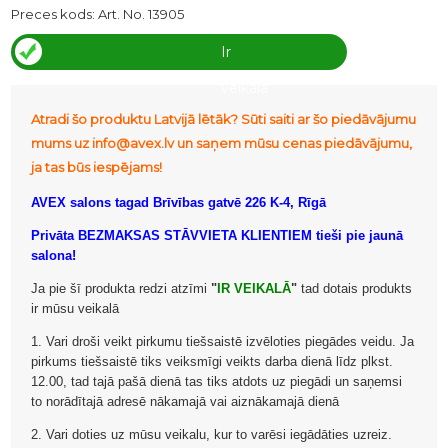
Preces kods:
Art. No. 13905
Ir
veikalā
Atradi šo produktu Latvijā lētāk? Sūti saiti ar šo piedāvājumu
mums uz info@avex.lv un saņem mūsu cenas piedāvājumu,
ja tas būs iespējams!
AVEX salons tagad Brīvības gatvē 226 K-4, Rīgā
Privāta BEZMAKSAS STĀVVIETA KLIENTIEM tieši pie jaunā
salona!
Ja pie šī produkta redzi atzīmi
"
IR VEIKALĀ
"
tad dotais produkts
ir mūsu veikalā
1. Vari droši veikt pirkumu tiešsaistē izvēloties piegādes veidu. Ja
pirkums tiešsaistē tiks veiksmīgi veikts darba dienā līdz plkst.
12.00, tad tajā pašā dienā tas tiks atdots uz piegādi un saņemsi
to norādītajā adresē nākamajā vai aiznākamajā dienā
2. Vari doties uz mūsu veikalu, kur to varēsi iegādāties uzreiz.