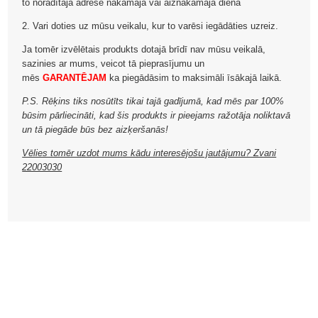
to norādītajā adresē nākamajā vai aiznākamajā dienā
2. Vari doties uz mūsu veikalu, kur to varēsi iegādāties uzreiz.
Ja tomēr izvēlētais produkts dotajā brīdī nav mūsu veikalā,
sazinies ar mums, veicot tā pieprasījumu un
mēs
GARANTĒJAM
ka piegādāsim to maksimāli īsākajā laikā.
P.S. Rēķins tiks nosūtīts tikai tajā gadījumā, kad mēs par 100%
būsim pārliecināti, kad šis produkts ir pieejams ražotāja noliktavā
un tā piegāde būs bez aizķeršanās!
Vēlies tomēr uzdot mums kādu interesējošu jautājumu? Zvani
22003030