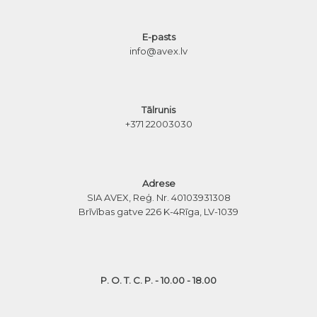
E-pasts
info@avex.lv
Tālrunis
+371 22003030
Adrese
SIA AVEX, Reģ. Nr. 40103931308
Brīvības gatve 226 K-4
Rīga, LV-1039
P. O. T. C. P. - 10.00 - 18.00