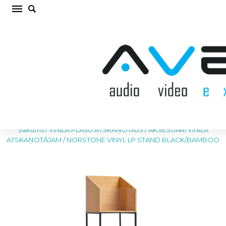
NORSTONE VINYL LP STAND BLACK/BAMBOO
AKSESUĀRI VINILA ATSKAŅOTĀJAM (cena par
gab.)
Sākums
/
VINILA PLAŠU ATSKAŅOTĀJS
/
AKSESUĀRI VINILA
ATSKAŅOTĀJAM
/
NORSTONE VINYL LP STAND BLACK/BAMBOO