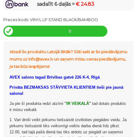
sadalīt 6 daļās =
€ 24.83
Preces kods:
VINYL LP STAND BLACK/BAMBOO
Ir
veikalā
Atradi šo produktu Latvijā lētāk? Sūti saiti ar šo piedāvājumu
mums uz info@avex.lv un saņem mūsu cenas piedāvājumu,
ja tas būs iespējams!
AVEX salons tagad Brīvības gatvē 226 K-4, Rīgā
Privāta BEZMAKSAS STĀVVIETA KLIENTIEM tieši pie jaunā
salona!
Ja pie šī produkta redzi atzīmi
"
IR VEIKALĀ
"
tad dotais produkts
ir mūsu veikalā
1. Vari droši veikt pirkumu tiešsaistē izvēloties piegādes veidu. Ja
pirkums tiešsaistē tiks veiksmīgi veikts darba dienā līdz plkst.
12.00, tad tajā pašā dienā tas tiks atdots uz piegādi un saņemsi