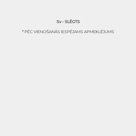
Sv - SLĒGTS
* PĒC VIENOŠANĀS IESPĒJAMS APMEKLĒJUMS