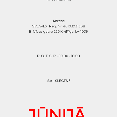
Adrese
SIA AVEX, Reģ. Nr. 40103931308
Brīvības gatve 226 K-4
Rīga, LV-1039
P. O. T. C. P. - 10.00 - 18.00
Se - SLĒGTS *
JŪNIJĀ,