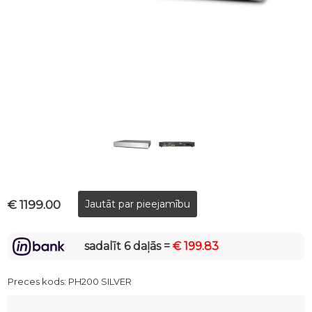
€ 1199.00
sadalīt 6 daļās =
€ 199.83
Preces kods:
PH200 SILVER