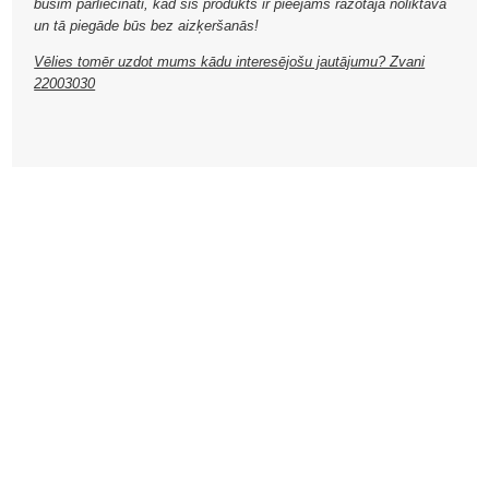
būsim pārliecināti, kad šis produkts ir pieejams ražotāja noliktavā
un tā piegāde būs bez aizķeršanās!
Vēlies tomēr uzdot mums kādu interesējošu jautājumu? Zvani
22003030