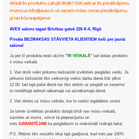
Atradi šo produktu Latvijā lētāk? Sūti saiti ar šo piedāvājumu
mums uz info@avex.lv un saņem mūsu cenas piedāvājumu,
ja tas būs iespējams!
AVEX salons tagad Brīvības gatvē 226 K-4, Rīgā
Privāta BEZMAKSAS STĀVVIETA KLIENTIEM tieši pie jaunā
salona!
Ja pie šī produkta redzi atzīmi
"
IR VEIKALĀ
"
tad dotais produkts
ir mūsu veikalā
1. Vari droši veikt pirkumu tiešsaistē izvēloties piegādes veidu. Ja
pirkums tiešsaistē tiks veiksmīgi veikts darba dienā līdz plkst.
12.00, tad tajā pašā dienā tas tiks atdots uz piegādi un saņemsi
to norādītajā adresē nākamajā vai aiznākamajā dienā
2. Vari doties uz mūsu veikalu, kur to varēsi iegādāties uzreiz.
Ja tomēr izvēlētais produkts dotajā brīdī nav mūsu veikalā,
sazinies ar mums, veicot tā pieprasījumu un
mēs
GARANTĒJAM
ka piegādāsim to maksimāli īsākajā laikā.
P.S. Rēķins tiks nosūtīts tikai tajā gadījumā, kad mēs par 100%