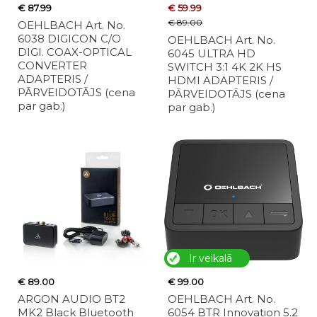
€ 87.99
€ 59.99
€ 89.00
OEHLBACH Art. No.
6038 DIGICON C/O
OEHLBACH Art. No.
DIGI. COAX-OPTICAL
6045 ULTRA HD
CONVERTER
SWITCH 3:1 4K 2K HS
ADAPTERIS /
HDMI ADAPTERIS /
PĀRVEIDOTĀJS (cena
PĀRVEIDOTĀJS (cena
par gab.)
par gab.)
Ir veikalā
€ 89.00
€ 99.00
ARGON AUDIO BT2
OEHLBACH Art. No.
MK2 Black Bluetooth
6054 BTR Innovation 5.2