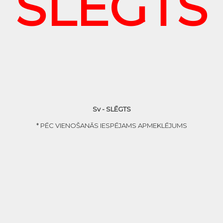
SLĒGTS
Sv - SLĒGTS
* PĒC VIENOŠANĀS IESPĒJAMS APMEKLĒJUMS