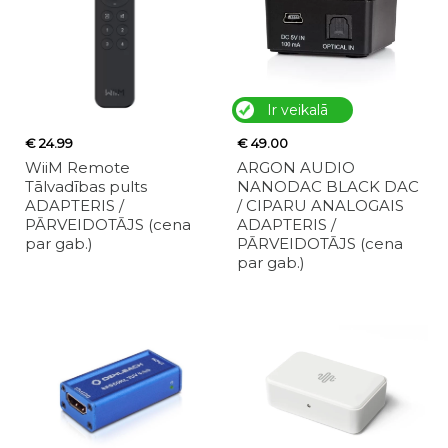
Ir veikalā
€ 24.99
€ 49.00
WiiM Remote
ARGON AUDIO
Tālvadības pults
NANODAC BLACK DAC
ADAPTERIS /
/ CIPARU ANALOGAIS
PĀRVEIDOTĀJS (cena
ADAPTERIS /
par gab.)
PĀRVEIDOTĀJS (cena
par gab.)