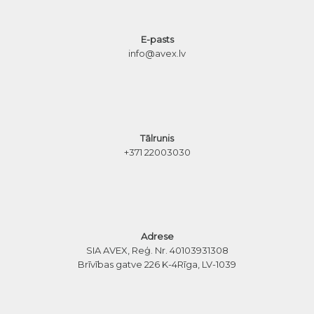
E-pasts
info@avex.lv
Tālrunis
+371 22003030
Adrese
SIA AVEX, Reģ. Nr. 40103931308
Brīvības gatve 226 K-4
Rīga, LV-1039