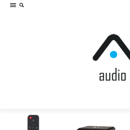
ADAPTERIS / PĀRVEIDOTĀJS
Filtrs
Sākums
/
ADAPTERIS / PĀRVEIDOTĀJS
Ražotāji