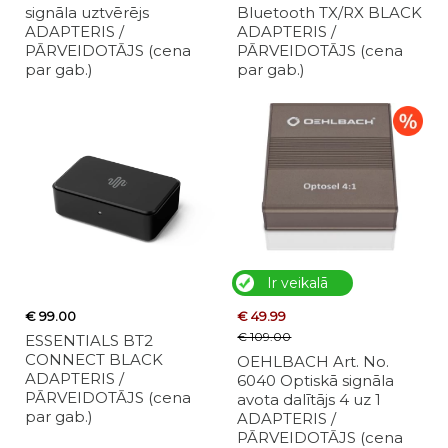
signāla uztvērējs
Bluetooth TX/RX BLACK
ADAPTERIS /
ADAPTERIS /
PĀRVEIDOTĀJS (cena
PĀRVEIDOTĀJS (cena
par gab.)
par gab.)
Ir veikalā
€ 99.00
€ 49.99
€ 109.00
ESSENTIALS BT2
CONNECT BLACK
OEHLBACH Art. No.
ADAPTERIS /
6040 Optiskā signāla
PĀRVEIDOTĀJS (cena
avota dalītājs 4 uz 1
par gab.)
ADAPTERIS /
PĀRVEIDOTĀJS (cena