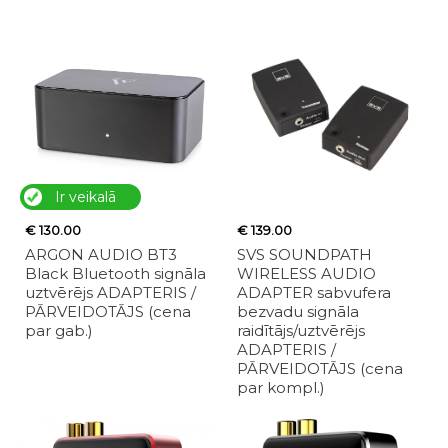
Ir veikalā
€ 130.00
€ 139.00
ARGON AUDIO BT3
SVS SOUNDPATH
Black Bluetooth signāla
WIRELESS AUDIO
uztvērējs ADAPTERIS /
ADAPTER sabvufera
PĀRVEIDOTĀJS (cena
bezvadu signāla
par gab.)
raidītājs/uztvērējs
ADAPTERIS /
PĀRVEIDOTĀJS (cena
par kompl.)