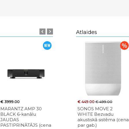
Atlaides
€ 3999.00
€ 689.00
€ 449.00
€ 499.00
€ 39.99
€ 
MARANTZ AMP 30
RICABLE COD: 12782
SONOS MOVE 2
ERARD S
BLACK 6-kanālu
RT1 INVICTUS SIGNAL
WHITE Bezvadu
BLACK T
JAUDAS
REFERENCE Cable
akustiskā sistēma (cena
OUTLET (
PASTIPRINĀTĀJS (cena
(RCA) 1.0m
par gab.)
gab.)