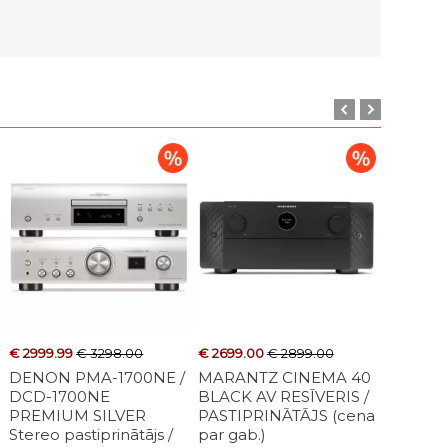
189.00
€ 2999.99
€ 3298.00
€ 2599.00
€ 2699.00
€ 2899.00
€ 4999.00
€ 8.99
€ 
TUDIO 600
DENON PMA-1700NE /
MATRIX AUDIO NA-1
MARANTZ CINEMA 40
MATRIX AUDIO MS
ERARD
V STATNE
DCD-1700NE
SILVER AUSTIŅU
BLACK AV RESĪVERIS /
BLACK TĪKLA
STATIO
cena par
PREMIUM SILVER
PASTIPRINĀTĀJS (cena
PASTIPRINĀTĀJS (cena
ATSKAŅOTĀJS (ce
SMARTP
Stereo pastiprinātājs /
par gab.)
par gab.)
par gab.)
Telefona