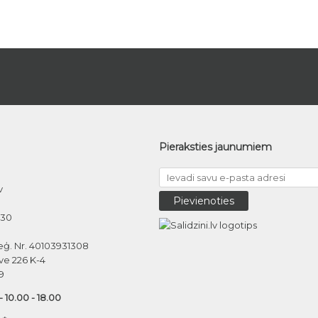
Pieraksties jaunumiem
v
030
eģ. Nr. 40103931308
ve 226 K-4
9
 - 10.00 - 18.00