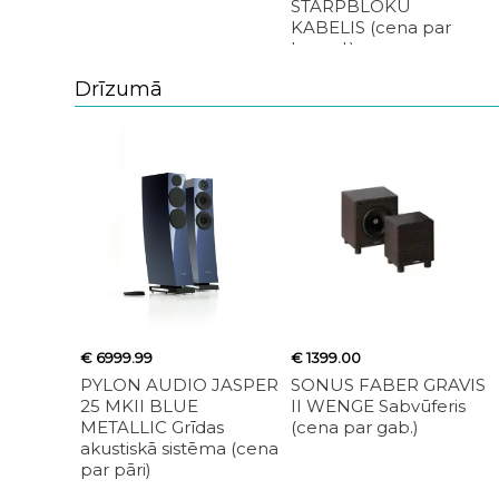
STARPBLOKU
KABELIS (cena par
kompl.)
Drīzumā
€ 6999.99
€ 1399.00
PYLON AUDIO JASPER
SONUS FABER GRAVIS
25 MKII BLUE
II WENGE Sabvūferis
METALLIC Grīdas
(cena par gab.)
akustiskā sistēma (cena
par pāri)