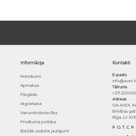
Informācija
Kontakti
E-pasts
Noteikumi
info@avex.l
Apmaksa
Tālrunis
+371 22003
Piegāde
Adrese
Atgriešana
SIA AVEX, R
Brīvības gat
Vairumtirdzniecība
Rīga, LV-103
Privātuma politika
P. O. T. C. P.
Biežāk uzdotie jautājumi