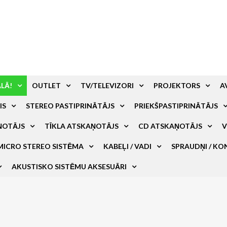
ALĀ!
OUTLET
TV/TELEVIZORI
PROJEKTORS
A
IS
STEREO PASTIPRINĀTĀJS
PRIEKŠPASTIPRINĀTĀJS
ŅOTĀJS
TĪKLA ATSKAŅOTĀJS
CD ATSKAŅOTĀJS
V
MICRO STEREO SISTĒMA
KABEĻI / VADI
SPRAUDŅI / KO
AKUSTISKO SISTĒMU AKSESUĀRI