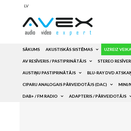
LV
SĀKUMS
AKUSTISKĀS SISTĒMAS
UZREIZ VEIK
AV RESĪVERIS / PASTIPRINĀTĀJS
STEREO RESĪVER
AUSTIŅU PASTIPRINĀTĀJS
BLU-RAY DVD ATSKA
CIPARU ANALOGAIS PĀRVEIDOTĀJS (DAC)
MINI/
DAB+ / FM RADIO
ADAPTERIS / PĀRVEIDOTĀJS