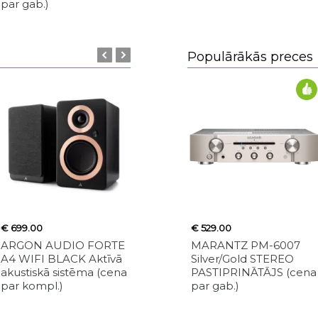
par gab.)
STARPBLOKU
KABELIS (cena par
gab.)
Populārākās preces
€ 699.00
€ 699.00
€ 529.00
€ 345.00
ARGON AUDIO FORTE
POLK AUDIO
MARANTZ PM-6007
MONITO
A4 WIFI BLACK Aktīvā
SIGNATURE ELITE SUB
Silver/Gold STEREO
RADIUS 4
akustiskā sistēma (cena
ES12 BLACK Sabvūferis
PASTIPRINĀTĀJS (cena
Black Pla
par kompl.)
(cena par gab.)
par gab.)
sistēma (