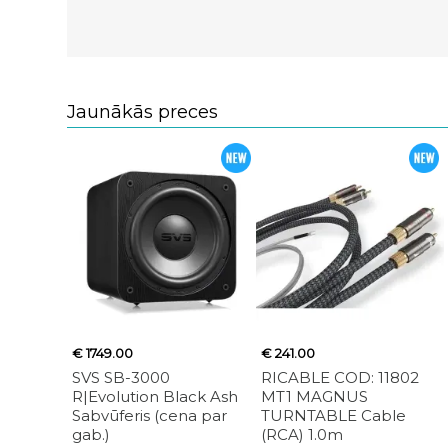
Jaunākās preces
€ 1749.00
€ 241.00
SVS SB-3000
RICABLE COD: 11802
R|Evolution Black Ash
MT1 MAGNUS
Sabvūferis (cena par
TURNTABLE Cable
gab.)
(RCA) 1.0m