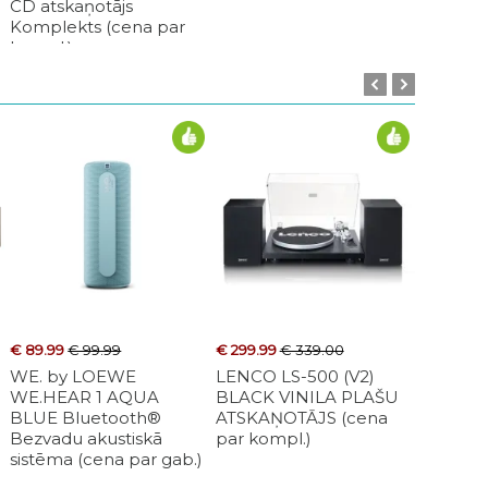
CD atskaņotājs
OUTLET 
Komplekts (cena par
gab.)
kompl.)
€ 89.99
€ 99.99
€ 329.00
€ 299.99
€ 339.00
€ 399.00
€ 89.99
€
R AUDIO
WE. by LOEWE
NORSTONE ESSE HIFI
LENCO LS-500 (V2)
VESTLYD M-STAN
WE. by
5 High Gloss
WE.HEAR 1 AQUA
VINYL BLACK/RED HiFi
BLACK VINILA PLAŠU
BLACK Akustisko
WE.HEA
ukta akustiskā
BLUE Bluetooth®
aparatūras statne
ATSKAŅOTĀJS (cena
sistēmu statne (c
RED Bl
cena par pāri)
Bezvadu akustiskā
(cena par gab.)
par kompl.)
par gab.)
Bezvadu
sistēma (cena par gab.)
sistēma 